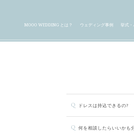
MOOO WEDDING とは？
ウェディング事例
挙式・
Q
ドレスは持込できるの?
Q
何を相談したらいいかも