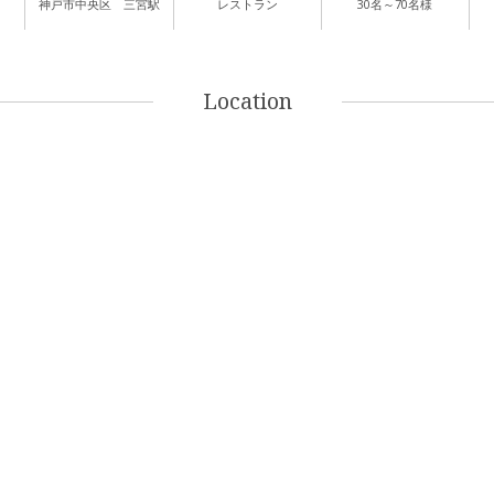
神戸市中央区 三宮駅
レストラン
30名～70名様
Location