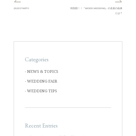
2020START!!
特別回！！『MOOO WEDDING』の名前の由来
とは？
Categories
NEWS & TOPICS
WEDDING FAIR
WEDDING TIPS
Recent Entries